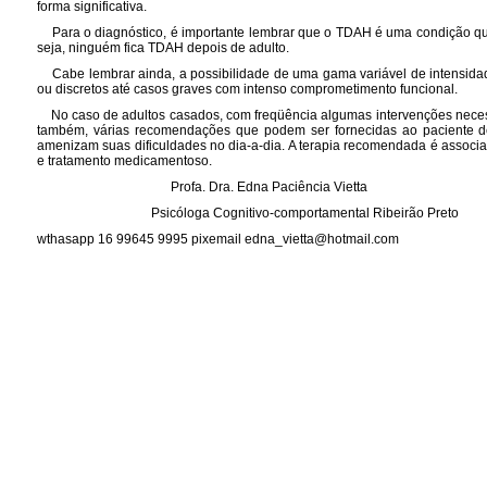
forma significativa.
Para o diagnóstico, é importante lembrar que o TDAH é uma condição qu
seja, ninguém fica TDAH depois de adulto.
Cabe lembrar ainda, a possibilidade de uma gama variável de intensidad
ou discretos até casos graves com intenso comprometimento funcional.
No caso de adultos casados, com freqüência algumas intervenções necess
também, várias recomendações que podem ser fornecidas ao paciente d
amenizam suas dificuldades no dia-a-dia. A terapia recomendada é assoc
e tratamento medicamentoso.
Profa. Dra. Edna Paciência Vietta
Psicóloga Cognitivo-comportamental Ribeirão Preto
wthasapp 16 99645 9995 pixemail edna_vietta@hotmail.com