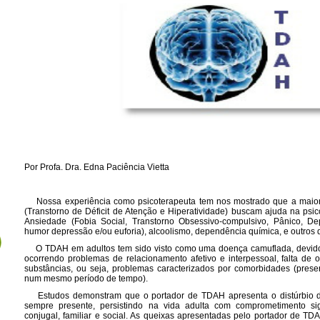
Por Profa. Dra. Edna Paciência Vietta
Nossa experiência como psicoterapeuta tem nos mostrado que a maiori
(Transtorno de Déficit de Atenção e Hiperatividade) buscam ajuda na ps
Ansiedade (Fobia Social, Transtorno Obsessivo-compulsivo, Pânico, Dep
humor depressão e/ou euforia), alcoolismo, dependência química, e outros 
O TDAH em adultos tem sido visto como uma doença camuflada, devido 
ocorrendo problemas de relacionamento afetivo e interpessoal, falta de
substâncias, ou seja, problemas caracterizados por comorbidades (prese
num mesmo período de tempo).
Estudos demonstram que o portador de TDAH apresenta o distúrbio desd
sempre presente, persistindo na vida adulta com comprometimento signi
conjugal, familiar e social. As queixas apresentadas pelo portador de T