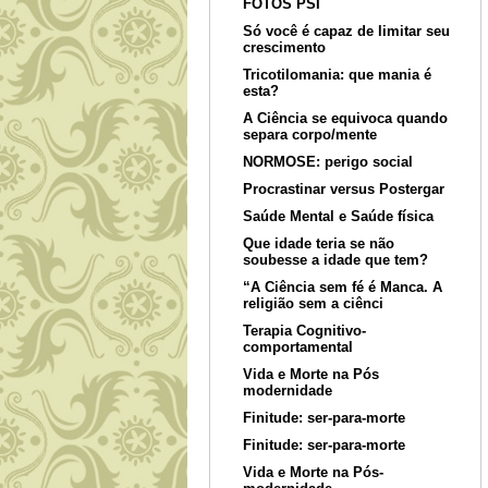
FOTOS PSI
Só você é capaz de limitar seu
crescimento
Tricotilomania: que mania é
esta?
A Ciência se equivoca quando
separa corpo/mente
NORMOSE: perigo social
Procrastinar versus Postergar
Saúde Mental e Saúde física
Que idade teria se não
soubesse a idade que tem?
“A Ciência sem fé é Manca. A
religião sem a ciênci
Terapia Cognitivo-
comportamental
Vida e Morte na Pós
modernidade
Finitude: ser-para-morte
Finitude: ser-para-morte
Vida e Morte na Pós-