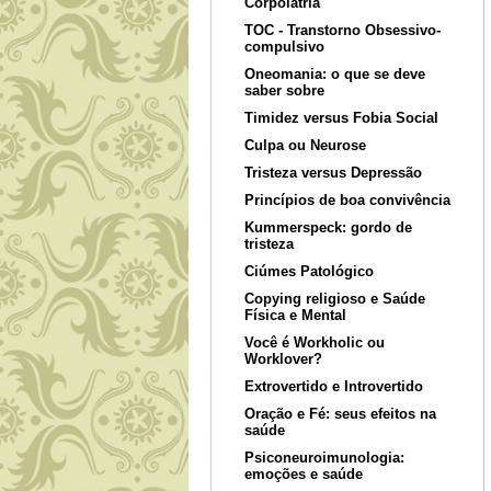
Corpolatria
TOC - Transtorno Obsessivo-
compulsivo
Oneomania: o que se deve
saber sobre
Timidez versus Fobia Social
Culpa ou Neurose
Tristeza versus Depressão
Princípios de boa convivência
Kummerspeck: gordo de
tristeza
Ciúmes Patológico
Copying religioso e Saúde
Física e Mental
Você é Workholic ou
Worklover?
Extrovertido e Introvertido
Oração e Fé: seus efeitos na
saúde
Psiconeuroimunologia:
emoções e saúde