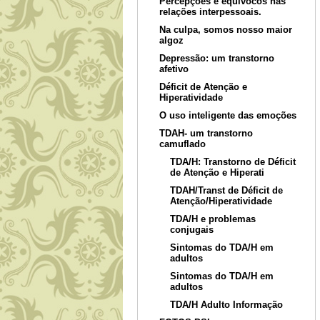
Percepções e equívocos nas
relações interpessoais.
Na culpa, somos nosso maior
algoz
Depressão: um transtorno
afetivo
Déficit de Atenção e
Hiperatividade
O uso inteligente das emoções
TDAH- um transtorno
camuflado
TDA/H: Transtorno de Déficit
de Atenção e Hiperati
TDAH/Transt de Déficit de
Atenção/Hiperatividade
TDA/H e problemas
conjugais
Sintomas do TDA/H em
adultos
Sintomas do TDA/H em
adultos
TDA/H Adulto Informação