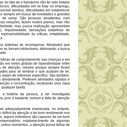
do fato de o transtorno não ter sido tratado
órcios, dificuldades em se fixar no emprego,
ncluir tarefas), dificuldades em estabelecer
tão sempre em busca de novidades e grandes
e de variar. São pessoas desatentas, com
 nas relações, fazem muitos planos, mas não
tividade, mas, pouca realização, apresentam
s), impulsividade, sensações subjetivas de
ipersensibilidade às críticas; irritabilidade,
a.
s sistemas de recompensa. Atividades que
o se tornam intoleráveis, detonando a busca
dade.
ísticas de comportamento nas crianças e em
ão em níveis globais de hiperatividade entre
es de atenção, mesmo porque sempre foram
ldades para se lembrar o que acabam de ler,
o sejam de interesse específico. São também,
 diretamente. Preferem atividades rápidas e
atenção e concentração, mostrando uma clara
 qualquer tarefa.
a história da pessoa, a ser investigada
a, pois é bastante comum a falta de atenção
ser adequadamente examinada, no entanto,
déficit da atenção e ter bom rendimento nos
ão, alguns indivíduos são capazes de um bom
mpensatório, estabelecimento de algumas
m outros momentos, a atenção possa falhar de