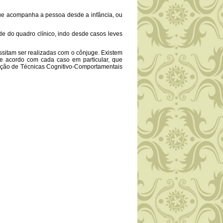
e acompanha a pessoa desde a infância, ou
e do quadro clínico, indo desde casos leves
itam ser realizadas com o cônjuge. Existem
e acordo com cada caso em particular, que
iação de Técnicas Cognitivo-Comportamentais