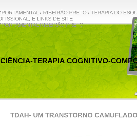
PORTAMENTAL / RIBEIRÃO PRETO / TERAPIA DO ESQ
FISSIONAL, E LINKS DE SITE
MPORTAMENTAL RIBEIRÃO PRETO
TDAH- um transtorno camuflado
CIÊNCIA-TERAPIA COGNITIVO-COMP
TDAH- UM TRANSTORNO CAMUFLAD