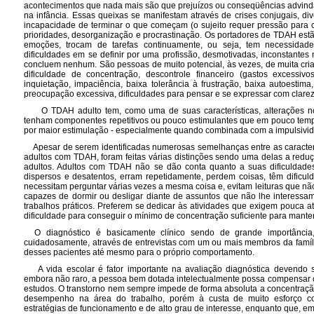
acontecimentos que nada mais são que prejuízos ou conseqüências advindas 
na infância. Essas queixas se manifestam através de crises conjugais, div
incapacidade de terminar o que começam (o sujeito requer pressão para co
prioridades, desorganização e procrastinação. Os portadores de TDAH es
emoções, trocam de tarefas continuamente, ou seja, tem necessidad
dificuldades em se definir por uma profissão, desmotivadas, inconstantes
concluem nenhum. São pessoas de muito potencial, às vezes, de muita cria
dificuldade de concentração, descontrole financeiro (gastos excessivo
inquietação, impaciência, baixa tolerância à frustração, baixa autoestima, h
preocupação excessiva, dificuldades para pensar e se expressar com clarez
O TDAH adulto tem, como uma de suas características, alterações no
tenham componentes repetitivos ou pouco estimulantes que em pouco temp
por maior estimulação - especialmente quando combinada com a impulsivi
Apesar de serem identificadas numerosas semelhanças entre as caracter
adultos com TDAH, foram feitas várias distinções sendo uma delas a reduç
adultos. Adultos com TDAH não se dão conta quanto a suas dificuldad
dispersos e desatentos, erram repetidamente, perdem coisas, têm dificu
necessitam perguntar várias vezes a mesma coisa e, evitam leituras que nã
capazes de dormir ou desligar diante de assuntos que não lhe interessam
trabalhos práticos. Preferem se dedicar às atividades que exigem pouca 
dificuldade para conseguir o mínimo de concentração suficiente para manter
O diagnóstico é basicamente clínico sendo de grande importância, 
cuidadosamente, através de entrevistas com um ou mais membros da famíli
desses pacientes até mesmo para o próprio comportamento.
A vida escolar é fator importante na avaliação diagnóstica devendo 
embora não raro, a pessoa bem dotada intelectualmente possa compensar o 
estudos. O transtorno nem sempre impede de forma absoluta a concentraç
desempenho na área do trabalho, porém à custa de muito esforço co
estratégias de funcionamento e de alto grau de interesse, enquanto que, e