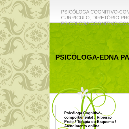
PSICÓLOGA COGNITIVO-COM
CURRICULO, DIRETÓRIO PRO
PSICÓLOGA COGNITIVO-CO
PSICÓLOGA-EDNA PA
Psicóloga Cognitivo-
comportamental / Ribeirão
Preto / Terapia do Esquema /
Atendimento online