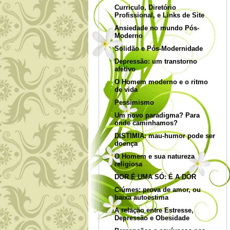
Curriculo, Diretório
Profissional, e Links de Site
Ansiedade no mundo Pós-
Moderno
Solidão e Pós-Modernidade
Depressão: um transtorno
afetivo
O Homem moderno e o ritmo
de vida
Pessimismo
Um novo paradigma? Para
onde caminhamos?
DISTIMIA: mau-humor pode ser
doença
O Homem e sua natureza
religiosa
DOR É UMA SÓ: É A DOR
Ciúmes: prova de amor, ou
baixa autoestima
A relação entre Estresse,
Depressão e Obesidade