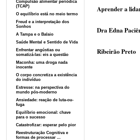
Compulsão alimentar periódica
(TCAP)
Aprender a lida
O equilíbrio está no meio termo
Freud e a interpretação dos
Sonhos
Dra Edna Paciên
A Tampa e o Balaio
Psicólo
Saúde Mental e Sentido de Vida
Ribeirão Preto
Enfrentar angústias ou
somatizá-las: eis a questão
Maconha: uma droga nada
inocente
O corpo concretiza a existência
do indivíduo
Estresse: na perspectiva do
mundo pós-moderno
Ansiedade: reação de luta-ou-
fuga
Equilíbrio emocional: chave
para o sucesso
Catastrofizar: esperar pelo pior
Reestruturação Cognitiva e
formas de processar ...