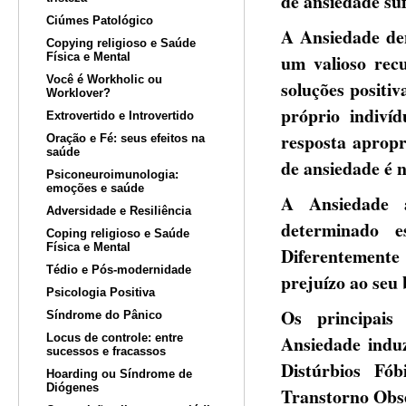
de ansiedade suf
Ciúmes Patológico
A Ansiedade den
Copying religioso e Saúde
Física e Mental
um valioso recu
Você é Workholic ou
soluções positi
Worklover?
próprio indiv
Extrovertido e Introvertido
resposta apropr
Oração e Fé: seus efeitos na
saúde
de ansiedade é 
Psiconeuroimunologia:
emoções e saúde
A Ansiedade 
Adversidade e Resiliência
determinado e
Coping religioso e Saúde
Física e Mental
Diferentemente 
Tédio e Pós-modernidade
prejuízo ao seu
Psicologia Positiva
Os principais
Síndrome do Pânico
Locus de controle: entre
Ansiedade induz
sucessos e fracassos
Distúrbios Fób
Hoarding ou Síndrome de
Diógenes
Transtorno Obse