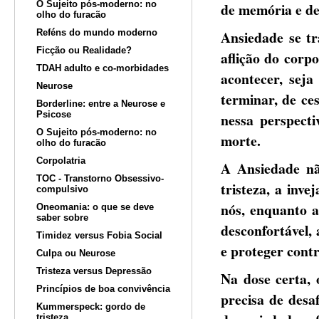
O Sujeito pós-moderno: no
de memória e de
olho do furacão
Reféns do mundo moderno
Ansiedade se tr
Ficção ou Realidade?
aflição do corp
TDAH adulto e co-morbidades
acontecer, seja
Neurose
terminar, de ces
Borderline: entre a Neurose e
Psicose
nessa perspecti
O Sujeito pós-moderno: no
morte.
olho do furacão
Corpolatria
A Ansiedade nã
TOC - Transtorno Obsessivo-
tristeza, a inv
compulsivo
nós, enquanto a
Oneomania: o que se deve
saber sobre
desconfortável,
Timidez versus Fobia Social
e proteger contr
Culpa ou Neurose
Tristeza versus Depressão
Na dose certa, 
Princípios de boa convivência
precisa de desa
Kummerspeck: gordo de
tristeza