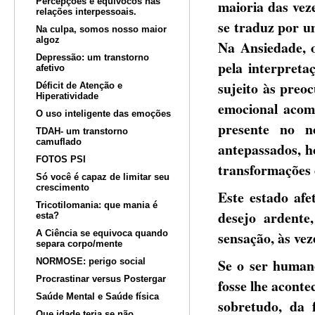
Percepções e equívocos nas
maioria das vez
relações interpessoais.
se traduz por u
Na culpa, somos nosso maior
algoz
Na Ansiedade, o
Depressão: um transtorno
pela interpreta
afetivo
sujeito às preoc
Déficit de Atenção e
Hiperatividade
emocional acom
O uso inteligente das emoções
presente no n
TDAH- um transtorno
camuflado
antepassados, h
FOTOS PSI
transformações
Só você é capaz de limitar seu
crescimento
Este estado afe
Tricotilomania: que mania é
desejo ardente
esta?
A Ciência se equivoca quando
sensação, às vez
separa corpo/mente
Se o ser human
NORMOSE: perigo social
Procrastinar versus Postergar
fosse lhe acont
Saúde Mental e Saúde física
sobretudo, da 
Que idade teria se não