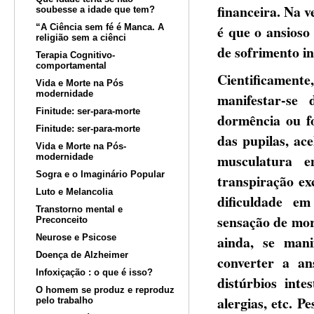
financeira. Na 
soubesse a idade que tem?
“A Ciência sem fé é Manca. A
é que o ansioso
religião sem a ciênci
de sofrimento in
Terapia Cognitivo-
comportamental
Cientificamente
Vida e Morte na Pós
modernidade
manifestar-se 
Finitude: ser-para-morte
dormência ou fo
Finitude: ser-para-morte
das pupilas, ac
Vida e Morte na Pós-
musculatura en
modernidade
Sogra e o Imaginário Popular
transpiração ex
Luto e Melancolia
dificuldade em
Transtorno mental e
sensação de mor
Preconceito
Neurose e Psicose
ainda, se mani
Doença de Alzheimer
converter a an
Infoxiçação : o que é isso?
distúrbios inte
O homem se produz e reproduz
alergias, etc. P
pelo trabalho