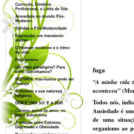
Curriculo, Diretório
Profissional, e Links de Site
Ansiedade no mundo Pós-
Moderno
Solidão e Pós-Modernidade
Depressão: um transtorno
afetivo
O Homem moderno e o ritmo
de vida
Pessimismo
Um novo paradigma? Para
fuga
onde caminhamos?
DISTIMIA: mau-humor pode ser
“A minha vida t
doença
(Mon
aconteceu”
O Homem e sua natureza
religiosa
Todos nós, indi
DOR É UMA SÓ: É A DOR
Ansiedade é um 
Ciúmes: prova de amor, ou
baixa autoestima
de uma situaç
A relação entre Estresse,
organismo ao p
Depressão e Obesidade