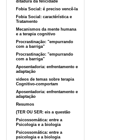
ditadura da felicidade
Fobia Social: é preciso vencê-la
Fobia Social: caractérística e
Tratamento
Mecanismos da mente humana
e a terapia cognitivo
Procrastinação: "empurrando
com a barriga"
Procrastinação: "empurrando
com a barriga"
Aposentadoria: enfrentamento e
adaptação
videos de temas sobre terapia
Cognitivo-comportam
Aposentadoria: enfrentamento e
adaptação
Resumos
(TER OU SER: eis a questão
Psicossomática: entre a
Psicologia e a biologia
Psicossomática: entre a
psicologia e a biologia