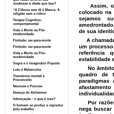
soubesse a idade que tem?
Assim, o su
“A Ciência sem fé é Manca. A
colocado na 
religião sem a ciênci
sejamos su
Terapia Cognitivo-
comportamental
amedrontado,
Vida e Morte na Pós
de sua identi
modernidade
A chamada "c
Finitude: ser-para-morte
um processo
Finitude: ser-para-morte
referência 
Vida e Morte na Pós-
modernidade
estabilidade
Sogra e o Imaginário Popular
No âmbito ps
Luto e Melancolia
quadro de t
Transtorno mental e
Preconceito
paradigmas 
Neurose e Psicose
afastamen
Doença de Alzheimer
individualid
Infoxiçação : o que é isso?
Por razões 
O homem se produz e reproduz
nega buscar 
pelo trabalho