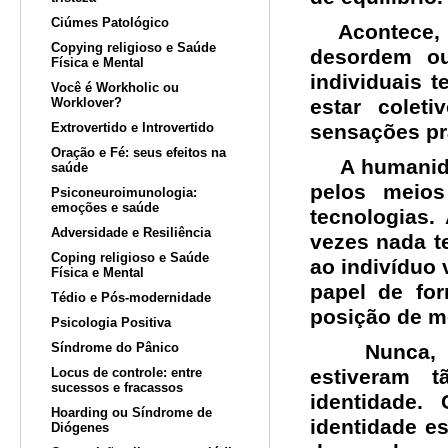
Ciúmes Patológico
Acontece, q
Copying religioso e Saúde
desordem o
Física e Mental
individuais 
Você é Workholic ou
Worklover?
estar colet
Extrovertido e Introvertido
sensações pr
Oração e Fé: seus efeitos na
A humanidad
saúde
pelos meios
Psiconeuroimunologia:
emoções e saúde
tecnologias
Adversidade e Resiliência
vezes nada t
Coping religioso e Saúde
ao indivíduo 
Física e Mental
papel de fo
Tédio e Pós-modernidade
posição de m
Psicologia Positiva
Síndrome do Pânico
Nunca, na 
Locus de controle: entre
estiveram 
sucessos e fracassos
identidade.
Hoarding ou Síndrome de
identidade e
Diógenes