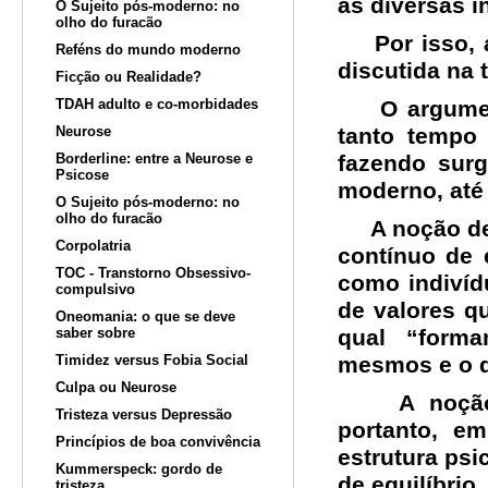
às diversas i
O Sujeito pós-moderno: no
olho do furacão
Por isso, a
Reféns do mundo moderno
discutida na 
Ficção ou Realidade?
TDAH adulto e co-morbidades
O argumento
Neurose
tanto tempo
Borderline: entre a Neurose e
fazendo surg
Psicose
moderno, até 
O Sujeito pós-moderno: no
olho do furacão
A noção de i
Corpolatria
contínuo de 
TOC - Transtorno Obsessivo-
como indivíd
compulsivo
de valores q
Oneomania: o que se deve
saber sobre
qual “form
Timidez versus Fobia Social
mesmos e o q
Culpa ou Neurose
A noção de
Tristeza versus Depressão
portanto, e
Princípios de boa convivência
estrutura ps
Kummerspeck: gordo de
de equilíbrio.
tristeza