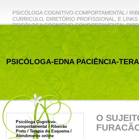
PSICÓLOGA COGNITIVO-COMPORTAMENTAL / RIBE
CURRICULO, DIRETÓRIO PROFISSIONAL, E LINKS 
PSICÓLOGA COGNITIVO-COMPORTAMENTAL RIBE
PSICÓLOGA-EDNA PACIÊNCIA-TER
O Sujeito pós-moderno: n
O SUJEI
Psicóloga Cognitivo-
FURACÃ
comportamental / Ribeirão
Preto / Terapia do Esquema /
Atendimento online