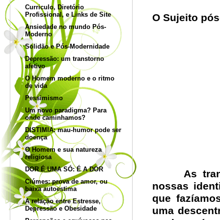
Curriculo, Diretório
Profissional, e Links de Site
O Sujeito pó
Ansiedade no mundo Pós-
Moderno
Solidão e Pós-Modernidade
Depressão: um transtorno
afetivo
O Homem moderno e o ritmo
de vida
Pessimismo
Um novo paradigma? Para
onde caminhamos?
DISTIMIA: mau-humor pode ser
doença
O Homem e sua natureza
religiosa
DOR É UMA SÓ: É A DOR
As transf
Ciúmes: prova de amor, ou
nossas ident
baixa autoestima
que fazíamos
A relação entre Estresse,
Depressão e Obesidade
uma descentr