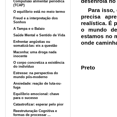
desenrola no
Compulsão alimentar periódica
(TCAP)
Para isso, 
O equilíbrio está no meio termo
precisa ap
Freud e a interpretação dos
Sonhos
realística. É 
A Tampa e o Balaio
o mundo des
Saúde Mental e Sentido de Vida
estamos no m
Enfrentar angústias ou
onde caminham
somatizá-las: eis a questão
Profa. 
Maconha: uma droga nada
inocente
Psicólog
O corpo concretiza a existência
do indivíduo
Preto
Estresse: na perspectiva do
mundo pós-moderno
Ansiedade: reação de luta-ou-
fuga
Equilíbrio emocional: chave
para o sucesso
Catastrofizar: esperar pelo pior
Reestruturação Cognitiva e
formas de processar ...