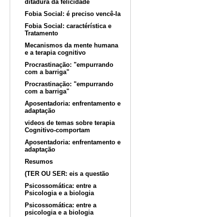
ditadura da felicidade
Fobia Social: é preciso vencê-la
Fobia Social: caractérística e
Tratamento
Mecanismos da mente humana
e a terapia cognitivo
Procrastinação: "empurrando
com a barriga"
Procrastinação: "empurrando
com a barriga"
Aposentadoria: enfrentamento e
adaptação
videos de temas sobre terapia
Cognitivo-comportam
Aposentadoria: enfrentamento e
adaptação
Resumos
(TER OU SER: eis a questão
Psicossomática: entre a
Psicologia e a biologia
Psicossomática: entre a
psicologia e a biologia