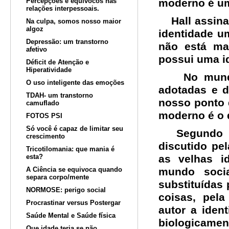
Percepções e equívocos nas
moderno é um
relações interpessoais.
Hall assinal
Na culpa, somos nosso maior
algoz
identidade u
Depressão: um transtorno
não está ma
afetivo
possui uma i
Déficit de Atenção e
Hiperatividade
No mundo d
O uso inteligente das emoções
adotadas e d
TDAH- um transtorno
nosso ponto 
camuflado
moderno é o 
FOTOS PSI
Só você é capaz de limitar seu
Segundo Stu
crescimento
discutido pe
Tricotilomania: que mania é
esta?
as velhas i
A Ciência se equivoca quando
mundo soci
separa corpo/mente
substituídas 
NORMOSE: perigo social
coisas, pel
Procrastinar versus Postergar
autor a ident
Saúde Mental e Saúde física
biologicamen
Que idade teria se não