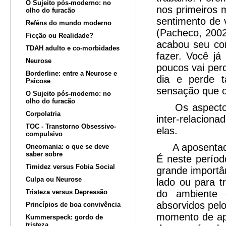
O Sujeito pós-moderno: no
nos primeiros 
olho do furacão
sentimento de v
Reféns do mundo moderno
(Pacheco, 2002
Ficção ou Realidade?
acabou seu co
TDAH adulto e co-morbidades
fazer. Você já
Neurose
poucos vai perd
Borderline: entre a Neurose e
dia e perde 
Psicose
sensação que o
O Sujeito pós-moderno: no
olho do furacão
Os aspectos fí
Corpolatria
inter-relaciona
TOC - Transtorno Obsessivo-
elas.
compulsivo
A aposentadori
Oneomania: o que se deve
saber sobre
É neste períod
Timidez versus Fobia Social
grande importâ
Culpa ou Neurose
lado ou para t
Tristeza versus Depressão
do ambiente 
absorvidos pel
Princípios de boa convivência
momento de ap
Kummerspeck: gordo de
tristeza