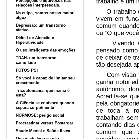
trabalho é um 
Percepções e equívocos nas
relações interpessoais.
O trabalho oc
Na culpa, somos nosso maior
algoz
vivem em funçã
comum quando 
Depressão: um transtorno
afetivo
ou “O que você
Déficit de Atenção e
Vivendo em u
Hiperatividade
pensado como e
O uso inteligente das emoções
de deixar de t
TDAH- um transtorno
camuflado
tão desejada a
FOTOS PSI
Com visão tão 
Só você é capaz de limitar seu
ganha notorieda
crescimento
autônomo, don
Tricotilomania: que mania é
esta?
Acredita-se qu
pela obrigator
A Ciência se equivoca quando
separa corpo/mente
de toda a rot
NORMOSE: perigo social
trabalham sem
Procrastinar versus Postergar
contando dias 
Saúde Mental e Saúde física
comum que de
Que idade teria se não