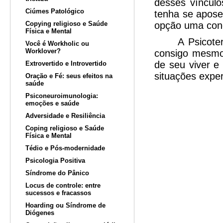
desses vínculo
Ciúmes Patológico
tenha se apose
Copying religioso e Saúde
opção uma cond
Física e Mental
A Psicoterapi
Você é Workholic ou
Worklover?
consigo mesmo,
de seu viver e
Extrovertido e Introvertido
situações exper
Oração e Fé: seus efeitos na
saúde
Profa D
Psiconeuroimunologia:
emoções e saúde
Psicóloga 
Adversidade e Resiliência
Coping religioso e Saúde
Física e Mental
Tédio e Pós-modernidade
Psicologia Positiva
Síndrome do Pânico
Locus de controle: entre
sucessos e fracassos
Hoarding ou Síndrome de
Diógenes