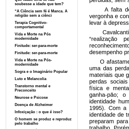
perdidas, sem s
soubesse a idade que tem?
A falta de a
“A Ciência sem fé é Manca. A
vergonha e con
religião sem a ciênci
levar à depress
Terapia Cognitivo-
comportamental
Cavalcanti (1
Vida e Morte na Pós
“realização 
modernidade
reconhecimento 
Finitude: ser-para-morte
desempenho pro
Finitude: ser-para-morte
Vida e Morte na Pós-
O afastamento
modernidade
uma das perda
Sogra e o Imaginário Popular
materiais que 
Luto e Melancolia
perdas sociai
Transtorno mental e
física e ment
Preconceito
ganha-pão; o 
Neurose e Psicose
identidade hu
Doença de Alzheimer
1995). Com a a
Infoxiçação : o que é isso?
identidade de t
O homem se produz e reproduz
preparam para 
pelo trabalho
trabalho. Poré