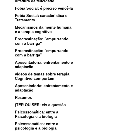
ditadura da felicidade
Fobia Social: é preciso vencê-la
Fobia Social: caractérística e
Tratamento
Mecanismos da mente humana
e a terapia cognitivo
Procrastinação: "empurrando
com a barriga"
Procrastinação: "empurrando
com a barriga"
Aposentadoria: enfrentamento e
adaptação
videos de temas sobre terapia
Cognitivo-comportam
Aposentadoria: enfrentamento e
adaptação
Resumos
(TER OU SER: eis a questão
Psicossomática: entre a
Psicologia e a biologia
Psicossomática: entre a
psicologia e a biologia