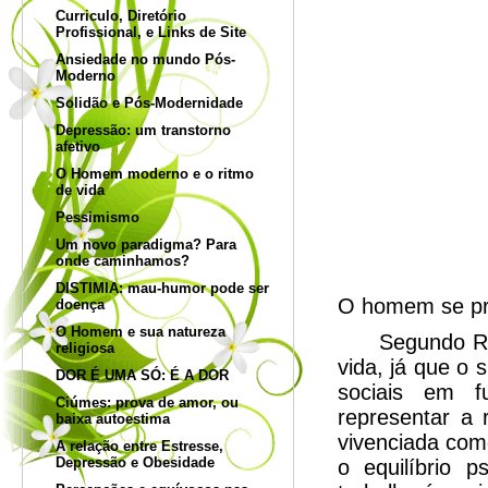
Curriculo, Diretório
Profissional, e Links de Site
Ansiedade no mundo Pós-
Moderno
Solidão e Pós-Modernidade
Depressão: um transtorno
afetivo
O Homem moderno e o ritmo
de vida
Pessimismo
Um novo paradigma? Para
onde caminhamos?
DISTIMIA: mau-humor pode ser
O homem se pro
doença
O Homem e sua natureza
Segundo Rodrig
religiosa
vida, já que o 
DOR É UMA SÓ: É A DOR
sociais em f
Ciúmes: prova de amor, ou
representar a 
baixa autoestima
vivenciada com
A relação entre Estresse,
Depressão e Obesidade
o equilíbrio 