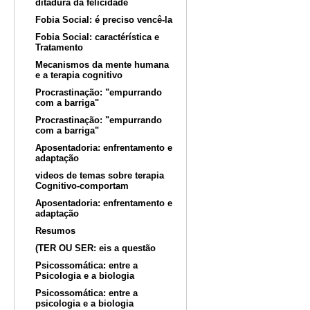
ditadura da felicidade
Fobia Social: é preciso vencê-la
Fobia Social: caractérística e
Tratamento
Mecanismos da mente humana
e a terapia cognitivo
Procrastinação: "empurrando
com a barriga"
Procrastinação: "empurrando
com a barriga"
Aposentadoria: enfrentamento e
adaptação
videos de temas sobre terapia
Cognitivo-comportam
Aposentadoria: enfrentamento e
adaptação
Resumos
(TER OU SER: eis a questão
Psicossomática: entre a
Psicologia e a biologia
Psicossomática: entre a
psicologia e a biologia