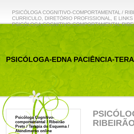
PSICÓLOGA COGNITIVO-COMPORTAMENTAL / RIBE
CURRICULO, DIRETÓRIO PROFISSIONAL, E LINKS 
PSICÓLOGA COGNITIVO-COMPORTAMENTAL RIBE
PSICÓLOGA-EDNA PACIÊNCIA-TER
Psicóloga Cognitivo-com
PSICÓLO
Psicóloga Cognitivo-
RIBEIRÃ
comportamental / Ribeirão
Preto / Terapia do Esquema /
Atendimento online