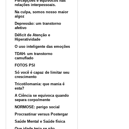
Percepções e equívocos nas
relações interpessoais.
Na culpa, somos nosso maior
algoz
Depressão: um transtorno
afetivo
Déficit de Atenção e
Hiperatividade
O uso inteligente das emoções
TDAH- um transtorno
camuflado
FOTOS PSI
Só você é capaz de limitar seu
crescimento
Tricotilomania: que mania é
esta?
A Ciência se equivoca quando
separa corpo/mente
NORMOSE: perigo social
Procrastinar versus Postergar
Saúde Mental e Saúde física
Que idade teria se não