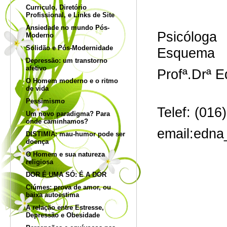
Curriculo, Diretório
Profissional, e Links de Site
Ansiedade no mundo Pós-
Psicóloga
Moderno
Solidão e Pós-Modernidade
Esquema
Depressão: um transtorno
afetivo
Profª.Drª E
O Homem moderno e o ritmo
de vida
Pessimismo
Telef: (01
Um novo paradigma? Para
onde caminhamos?
email:edna
DISTIMIA: mau-humor pode ser
doença
O Homem e sua natureza
religiosa
DOR É UMA SÓ: É A DOR
Ciúmes: prova de amor, ou
baixa autoestima
A relação entre Estresse,
Depressão e Obesidade