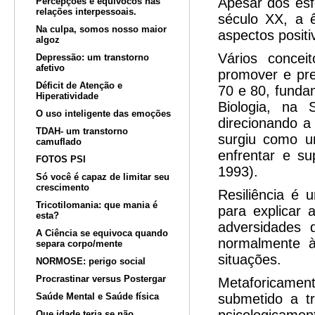
Apesar dos esf
Percepções e equívocos nas
relações interpessoais.
século XX, a ê
Na culpa, somos nosso maior
aspectos posit
algoz
Vários concei
Depressão: um transtorno
afetivo
promover e pre
Déficit de Atenção e
70 e 80, funda
Hiperatividade
Biologia, na 
O uso inteligente das emoções
direcionando a
TDAH- um transtorno
surgiu como u
camuflado
enfrentar e su
FOTOS PSI
1993).
Só você é capaz de limitar seu
crescimento
Resiliência é 
Tricotilomania: que mania é
para explicar
esta?
adversidades 
A Ciência se equivoca quando
normalmente à
separa corpo/mente
situações.
NORMOSE: perigo social
Procrastinar versus Postergar
Metaforicame
Saúde Mental e Saúde física
submetido a t
Que idade teria se não