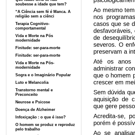
psicologicament
soubesse a idade que tem?
Ao mesmo tempo
“A Ciência sem fé é Manca. A
nos programas
religião sem a ciênci
casos que se d
Terapia Cognitivo-
comportamental
desfavoráveis,
Vida e Morte na Pós
de desequilíbr
modernidade
severos. O enf
Finitude: ser-para-morte
preservam a in
Finitude: ser-para-morte
Até os anos 
Vida e Morte na Pós-
modernidade
administrar co
que o homem po
Sogra e o Imaginário Popular
crescer em mei
Luto e Melancolia
Transtorno mental e
Sem dúvida que
Preconceito
aquisição de c
Neurose e Psicose
que gere pessoa
Doença de Alzheimer
Acredita-se, p
Infoxiçação : o que é isso?
porém é possív
O homem se produz e reproduz
pelo trabalho
Ao se analisa