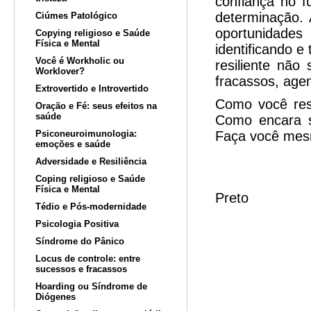
confiança no fu
determinação. 
Ciúmes Patológico
oportunidade
Copying religioso e Saúde
Física e Mental
identificando e
Você é Workholic ou
resiliente não
Worklover?
fracassos, age
Extrovertido e Introvertido
Como você reso
Oração e Fé: seus efeitos na
saúde
Como encara s
Psiconeuroimunologia:
Faça você mes
emoções e saúde
Profa. 
Adversidade e Resiliência
Coping religioso e Saúde
Psicólog
Física e Mental
Preto
Tédio e Pós-modernidade
Psicologia Positiva
Síndrome do Pânico
Locus de controle: entre
sucessos e fracassos
Hoarding ou Síndrome de
Diógenes