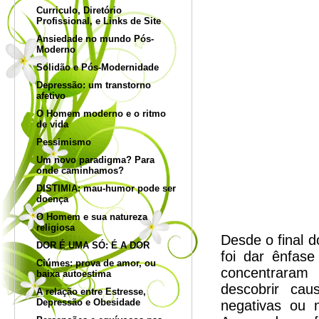
Curriculo, Diretório
Profissional, e Links de Site
Ansiedade no mundo Pós-
Moderno
Solidão e Pós-Modernidade
Depressão: um transtorno
afetivo
O Homem moderno e o ritmo
de vida
Pessimismo
Um novo paradigma? Para
onde caminhamos?
DISTIMIA: mau-humor pode ser
doença
Adver
O Homem e sua natureza
religiosa
Desde o final 
DOR É UMA SÓ: É A DOR
foi dar ênfase
Ciúmes: prova de amor, ou
concentraram 
baixa autoestima
descobrir ca
A relação entre Estresse,
Depressão e Obesidade
negativas ou 