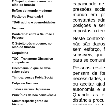
O Sujeito pós-moderno: no
capacidade de
olho do furacão
pressões soci
Reféns do mundo moderno
mundo em pro
Ficção ou Realidade?
constantes ada
TDAH adulto e co-morbidades
posições a se
Neurose
impostas, o tem
Borderline: entre a Neurose e
Psicose
Neste contexto
não são dados
O Sujeito pós-moderno: no
olho do furacão
sem esforço, f
Corpolatria
sensíveis, que
TOC - Transtorno Obsessivo-
para se comunic
compulsivo
Pessoas resili
Oneomania: o que se deve
saber sobre
pensam de for
Timidez versus Fobia Social
necessidades, 
ou aceitar aju
Culpa ou Neurose
autonomia e a
Tristeza versus Depressão
Quando as ex
Princípios de boa convivência
distância proc
Kummerspeck: gordo de
tristeza