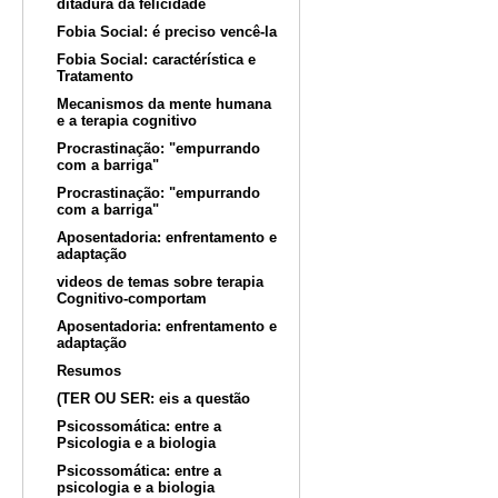
ditadura da felicidade
Fobia Social: é preciso vencê-la
Fobia Social: caractérística e
Tratamento
Mecanismos da mente humana
e a terapia cognitivo
Procrastinação: "empurrando
com a barriga"
Procrastinação: "empurrando
com a barriga"
Aposentadoria: enfrentamento e
adaptação
videos de temas sobre terapia
Cognitivo-comportam
Aposentadoria: enfrentamento e
adaptação
Resumos
(TER OU SER: eis a questão
Psicossomática: entre a
Psicologia e a biologia
Psicossomática: entre a
psicologia e a biologia