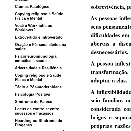
sobrevivência, p
Ciúmes Patológico
Copying religioso e Saúde
As pessoas infl
Física e Mental
seus pensamento
Você é Workholic ou
Worklover?
dificuldades em
Extrovertido e Introvertido
abertas a discu
Oração e Fé: seus efeitos na
saúde
desnecessários.
Psiconeuroimunologia:
emoções e saúde
A pessoa inflex
Adversidade e Resiliência
transformação. 
Coping religioso e Saúde
adaptar a elas.
Física e Mental
Tédio e Pós-modernidade
A inflexibilida
Psicologia Positiva
seio familiar, 
Síndrome do Pânico
considerada com
Locus de controle: entre
sucessos e fracassos
brigas e separa
Hoarding ou Síndrome de
próprias razõe
Diógenes