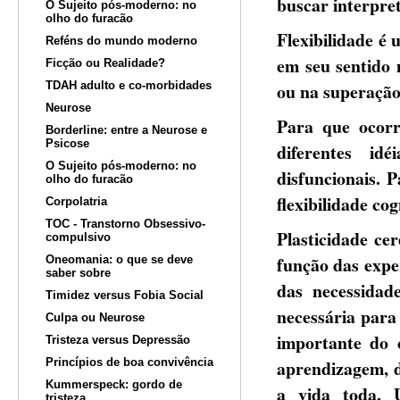
buscar interpre
O Sujeito pós-moderno: no
olho do furacão
Flexibilidade é 
Reféns do mundo moderno
em seu sentido 
Ficção ou Realidade?
TDAH adulto e co-morbidades
ou na superação
Neurose
Para que ocorr
Borderline: entre a Neurose e
Psicose
diferentes id
O Sujeito pós-moderno: no
disfuncionais. P
olho do furacão
flexibilidade cog
Corpolatria
TOC - Transtorno Obsessivo-
Plasticidade ce
compulsivo
função das expe
Oneomania: o que se deve
saber sobre
das necessidad
Timidez versus Fobia Social
necessária para
Culpa ou Neurose
importante do 
Tristeza versus Depressão
Princípios de boa convivência
aprendizagem, d
Kummerspeck: gordo de
a vida toda. 
tristeza