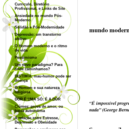
Curriculo, Diretório
Profissional, e Links de Site
Ansiedade no mundo Pós-
Moderno
Solidão e Pós-Modernidade
mundo moder
Depressão: um transtorno
afetivo
O Homem moderno e o ritmo
de vida
Pessimismo
Um novo paradigma? Para
onde caminhamos?
DISTIMIA: mau-humor pode ser
doença
O Homem e sua natureza
religiosa
DOR É UMA SÓ: É A DOR
“É impossível prog
Ciúmes: prova de amor, ou
nada” (George Bern
baixa autoestima
A relação entre Estresse,
Depressão e Obesidade