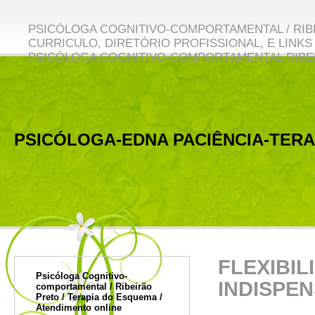
PSICÓLOGA COGNITIVO-COMPORTAMENTAL / RIBE
CURRICULO, DIRETÓRIO PROFISSIONAL, E LINKS 
PSICÓLOGA COGNITIVO-COMPORTAMENTAL RIBE
PSICÓLOGA-EDNA PACIÊNCIA-TER
Flexibilidade Cognitiva: 
FLEXIBIL
Psicóloga Cognitivo-
INDISPE
comportamental / Ribeirão
Preto / Terapia do Esquema /
Atendimento online