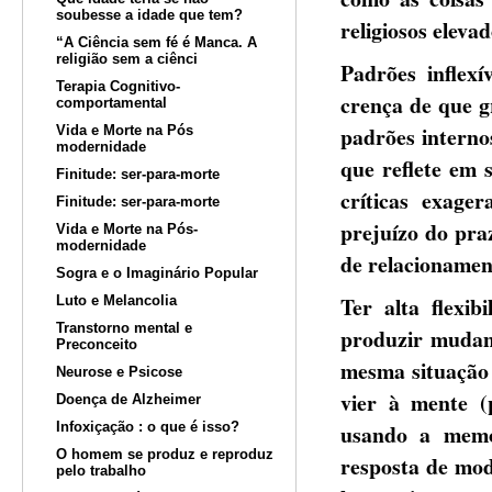
soubesse a idade que tem?
religiosos eleva
“A Ciência sem fé é Manca. A
religião sem a ciênci
Padrões inflex
Terapia Cognitivo-
crença de que g
comportamental
padrões interno
Vida e Morte na Pós
modernidade
que reflete em 
Finitude: ser-para-morte
críticas exager
Finitude: ser-para-morte
prejuízo do pra
Vida e Morte na Pós-
modernidade
de relacionamen
Sogra e o Imaginário Popular
Ter alta flexib
Luto e Melancolia
Transtorno mental e
produzir mudanç
Preconceito
mesma situação 
Neurose e Psicose
vier à mente (p
Doença de Alzheimer
Infoxiçação : o que é isso?
usando a memór
O homem se produz e reproduz
resposta de mod
pelo trabalho