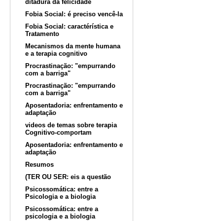
ditadura da felicidade
Fobia Social: é preciso vencê-la
Fobia Social: caractérística e
Tratamento
Mecanismos da mente humana
e a terapia cognitivo
Procrastinação: "empurrando
com a barriga"
Procrastinação: "empurrando
com a barriga"
Aposentadoria: enfrentamento e
adaptação
videos de temas sobre terapia
Cognitivo-comportam
Aposentadoria: enfrentamento e
adaptação
Resumos
(TER OU SER: eis a questão
Psicossomática: entre a
Psicologia e a biologia
Psicossomática: entre a
psicologia e a biologia