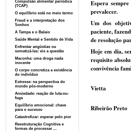
Espera sempre 
Compulsão alimentar periódica
(TCAP)
prevalecer.
O equilíbrio está no meio termo
Freud e a interpretação dos
Um dos objetivo
Sonhos
paciente, fazend
A Tampa e o Balaio
de resolução par
Saúde Mental e Sentido de Vida
Enfrentar angústias ou
Hoje em dia, se
somatizá-las: eis a questão
requisito absol
Maconha: uma droga nada
inocente
convivência famil
O corpo concretiza a existência
do indivíduo
Profa
Estresse: na perspectiva do
mundo pós-moderno
Vietta
Ansiedade: reação de luta-ou-
Psicólo
fuga
Equilíbrio emocional: chave
Ribeirão Preto
para o sucesso
Catastrofizar: esperar pelo pior
Reestruturação Cognitiva e
formas de processar ...