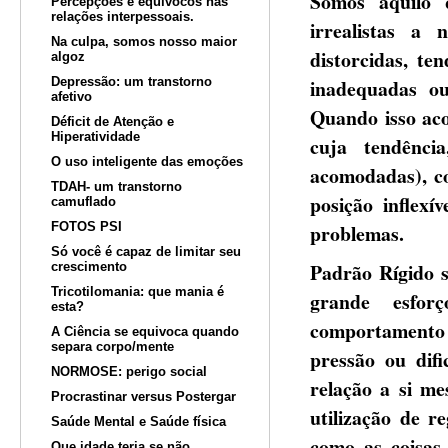
Somos aquilo 
Percepções e equívocos nas
relações interpessoais.
irrealistas a 
Na culpa, somos nosso maior
distorcidas, te
algoz
Depressão: um transtorno
inadequadas o
afetivo
Quando isso aco
Déficit de Atenção e
Hiperatividade
cuja tendênci
O uso inteligente das emoções
acomodadas), co
TDAH- um transtorno
posição inflexí
camuflado
FOTOS PSI
problemas.
Só você é capaz de limitar seu
Padrão Rígido s
crescimento
Tricotilomania: que mania é
grande esfor
esta?
comportamento
A Ciência se equivoca quando
separa corpo/mente
pressão ou dif
NORMOSE: perigo social
relação a si me
Procrastinar versus Postergar
utilização de r
Saúde Mental e Saúde física
como as coisas 
Que idade teria se não