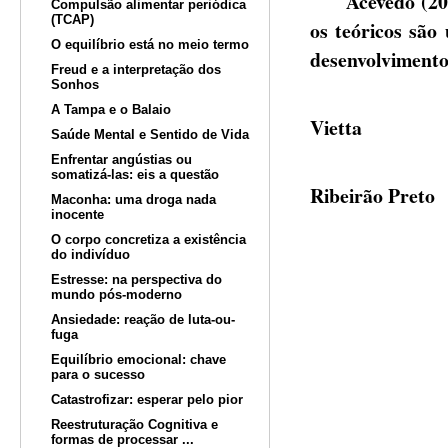
Acevedo (2000)
Compulsão alimentar periódica
(TCAP)
os teóricos são
O equilíbrio está no meio termo
desenvolvimento
Freud e a interpretação dos
Sonhos
Profa
A Tampa e o Balaio
Vietta
Saúde Mental e Sentido de Vida
Enfrentar angústias ou
Psicólo
somatizá-las: eis a questão
Ribeirão Preto
Maconha: uma droga nada
inocente
O corpo concretiza a existência
do indivíduo
Estresse: na perspectiva do
mundo pós-moderno
Ansiedade: reação de luta-ou-
fuga
Equilíbrio emocional: chave
para o sucesso
Catastrofizar: esperar pelo pior
Reestruturação Cognitiva e
formas de processar ...