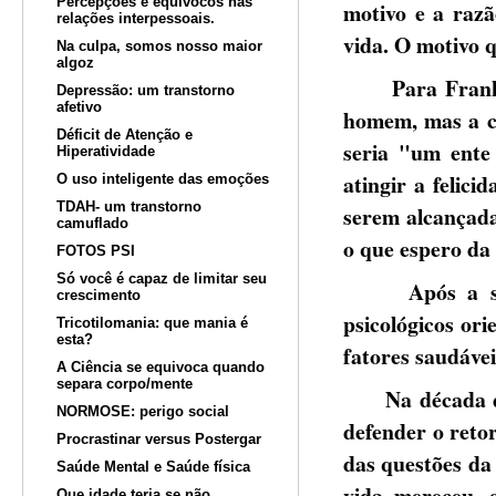
Percepções e equívocos nas
motivo e a razã
relações interpessoais.
vida. O motivo q
Na culpa, somos nosso maior
algoz
Para Frankl, o
Depressão: um transtorno
afetivo
homem, mas a co
Déficit de Atenção e
seria "um ente
Hiperatividade
atingir a felici
O uso inteligente das emoções
TDAH- um transtorno
serem alcançada
camuflado
o que espero da 
FOTOS PSI
Só você é capaz de limitar seu
Após a segun
crescimento
psicológicos or
Tricotilomania: que mania é
esta?
fatores saudáveis
A Ciência se equivoca quando
separa corpo/mente
Na década de 7
NORMOSE: perigo social
defender o reto
Procrastinar versus Postergar
das questões da
Saúde Mental e Saúde física
vida mereceu, 
Que idade teria se não