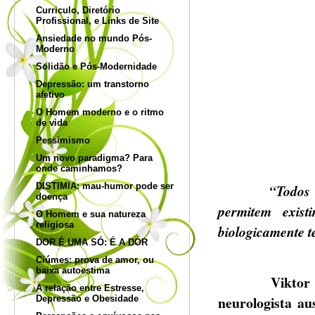
Curriculo, Diretório
Profissional, e Links de Site
Ansiedade no mundo Pós-
Moderno
Solidão e Pós-Modernidade
Depressão: um transtorno
afetivo
O Homem moderno e o ritmo
de vida
Pessimismo
Um novo paradigma? Para
onde caminhamos?
DISTIMIA: mau-humor pode ser
“Todos 
doença
permitem exist
O Homem e sua natureza
religiosa
biologicamente t
DOR É UMA SÓ: É A DOR
Ciúmes: prova de amor, ou
baixa autoestima
Viktor Emil F
A relação entre Estresse,
neurologista au
Depressão e Obesidade