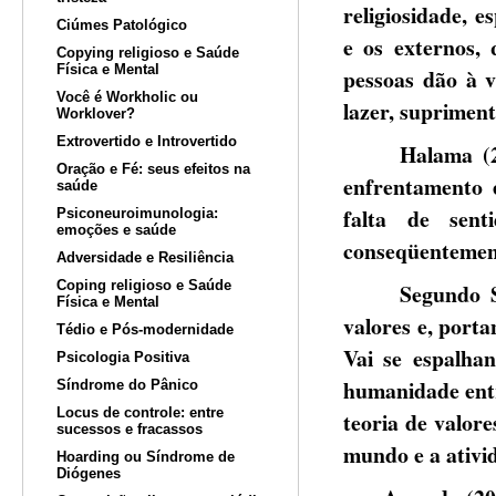
religiosidade, e
Ciúmes Patológico
e os externos,
Copying religioso e Saúde
Física e Mental
pessoas dão à v
Você é Workholic ou
lazer, supriment
Worklover?
Extrovertido e Introvertido
Halama (2000) 
Oração e Fé: seus efeitos na
enfrentamento 
saúde
falta de sent
Psiconeuroimunologia:
emoções e saúde
conseqüentement
Adversidade e Resiliência
Coping religioso e Saúde
Segundo Spiel
Física e Mental
valores e, porta
Tédio e Pós-modernidade
Vai se espalhan
Psicologia Positiva
humanidade entr
Síndrome do Pânico
Locus de controle: entre
teoria de valore
sucessos e fracassos
mundo e a ativi
Hoarding ou Síndrome de
Diógenes