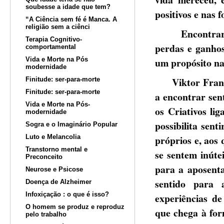
soubesse a idade que tem?
positivos e nas f
“A Ciência sem fé é Manca. A
religião sem a ciênci
Encontrar sent
Terapia Cognitivo-
perdas e ganhos,
comportamental
Vida e Morte na Pós
um propósito na
modernidade
Viktor Frankl 
Finitude: ser-para-morte
Finitude: ser-para-morte
a encontrar sent
Vida e Morte na Pós-
os Criativos li
modernidade
possibilita sent
Sogra e o Imaginário Popular
Luto e Melancolia
próprios e, aos
Transtorno mental e
se sentem inúte
Preconceito
para a aposenta
Neurose e Psicose
sentido para a
Doença de Alzheimer
Infoxiçação : o que é isso?
experiências de
O homem se produz e reproduz
que chega à for
pelo trabalho