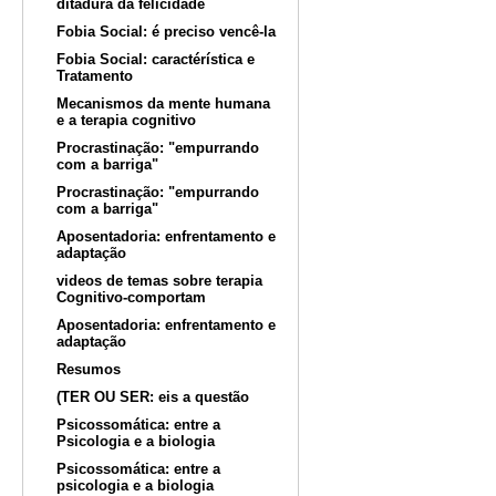
ditadura da felicidade
Fobia Social: é preciso vencê-la
Fobia Social: caractérística e
Tratamento
Mecanismos da mente humana
e a terapia cognitivo
Procrastinação: "empurrando
com a barriga"
Procrastinação: "empurrando
com a barriga"
Aposentadoria: enfrentamento e
adaptação
videos de temas sobre terapia
Cognitivo-comportam
Aposentadoria: enfrentamento e
adaptação
Resumos
(TER OU SER: eis a questão
Psicossomática: entre a
Psicologia e a biologia
Psicossomática: entre a
psicologia e a biologia