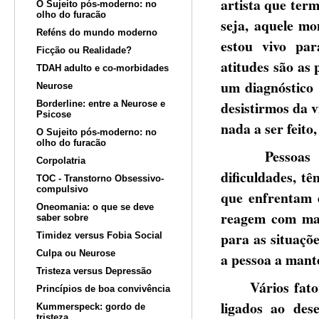
artista que ter
O Sujeito pós-moderno: no
olho do furacão
seja, aquele m
Reféns do mundo moderno
estou vivo par
Ficção ou Realidade?
atitudes são as 
TDAH adulto e co-morbidades
um diagnóstico 
Neurose
desistirmos da v
Borderline: entre a Neurose e
Psicose
nada a ser feito
O Sujeito pós-moderno: no
olho do furacão
Pessoas que 
Corpolatria
dificuldades, t
TOC - Transtorno Obsessivo-
compulsivo
que enfrentam d
Oneomania: o que se deve
reagem com mais
saber sobre
para as situaçõ
Timidez versus Fobia Social
Culpa ou Neurose
a pessoa a mant
Tristeza versus Depressão
Vários fatores
Princípios de boa convivência
ligados ao dese
Kummerspeck: gordo de
tristeza