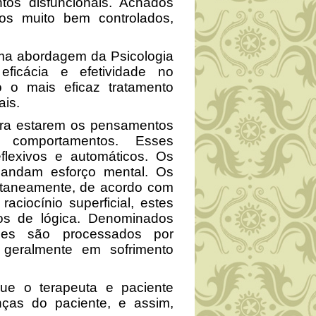
os disfuncionais. Achados
dos muito bem controlados,
uma abordagem da Psicologia
eficácia e efetividade no
 o mais eficaz tratamento
ais.
era estarem os pensamentos
 comportamentos. Esses
lexivos e automáticos. Os
mandam esforço mental. Os
ntaneamente, de acordo com
ciocínio superficial, estes
os de lógica. Denominados
eles são processados por
 geralmente em sofrimento
que o terapeuta e paciente
as do paciente, e assim,