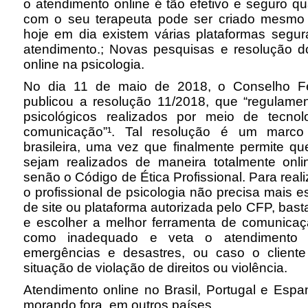
o atendimento online é tão efetivo e seguro qu
com o seu terapeuta pode ser criado mesmo a
hoje em dia existem várias plataformas segur
atendimento.; Novas pesquisas e resolução 
online na psicologia.
No dia 11 de maio de 2018, o Conselho Fe
publicou a resolução 11/2018, que “regulame
psicológicos realizados por meio de tecno
comunicação”¹. Tal resolução é um marco 
brasileira, uma vez que finalmente permite qu
sejam realizados de maneira totalmente onl
senão o Código de Ética Profissional. Para reali
o profissional de psicologia não precisa mais e
de site ou plataforma autorizada pelo CFP, bast
e escolher a melhor ferramenta de comunicaçã
como inadequado e veta o atendimento o
emergências e desastres, ou caso o client
situação de violação de direitos ou violência.
Atendimento online no Brasil, Portugal e Espa
morando fora, em outros países.