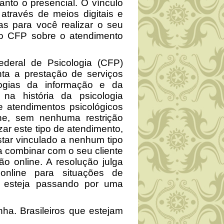
anto o presencial. O vínculo
través de meios digitais e
as para você realizar o seu
do CFP sobre o atendimento
deral de Psicologia (CFP)
nta a prestação de serviços
logias da informação e da
na história da psicologia
e atendimentos psicológicos
ine, sem nenhuma restrição
zar este tipo de atendimento,
star vinculado a nenhum tipo
a combinar com o seu cliente
o online. A resolução julga
nline para situações de
e esteja passando por uma
nha. Brasileiros que estejam