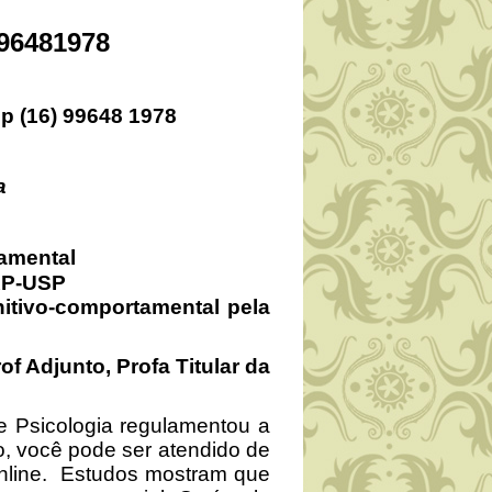
96481978
 (16) 99648 1978
a
ental
USP
tivo-comportamental pela
of Adjunto, Profa Titular da
gia regulamentou a
, você pode ser atendido de
online. Estudos mostram que