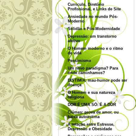
Curriculo, Diretório
Profissional, e Links de Site
Ansiedade no mundo Pós-
Moderno
Solidão e Pós-Modernidade
Depressão: um transtorno
afetivo
O Homem moderno e o ritmo
de vida
Pessimismo
Um novo paradigma? Para
onde caminhamos?
DISTIMIA: mau-humor pode ser
doença
O Homem e sua natureza
religiosa
DOR É UMA SÓ: É A DOR
Ciúmes: prova de amor, ou
baixa autoestima
A relação entre Estresse,
Depressão e Obesidade