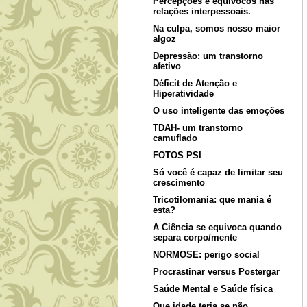
Percepções e equívocos nas
relações interpessoais.
Na culpa, somos nosso maior
algoz
Depressão: um transtorno
afetivo
Déficit de Atenção e
Hiperatividade
O uso inteligente das emoções
TDAH- um transtorno
camuflado
FOTOS PSI
Só você é capaz de limitar seu
crescimento
Tricotilomania: que mania é
esta?
A Ciência se equivoca quando
separa corpo/mente
NORMOSE: perigo social
Procrastinar versus Postergar
Saúde Mental e Saúde física
Que idade teria se não