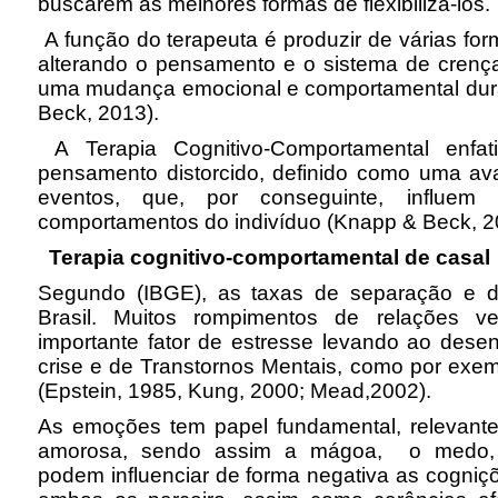
buscarem as melhores formas de flexibilizá-los.
A função do terapeuta é produzir de várias fo
alterando o pensamento e o sistema de crença
uma mudança emocional e comportamental dura
Beck, 2013).
A Terapia Cognitivo-Comportamental enfat
pensamento distorcido, definido como uma ava
eventos, que, por conseguinte, influem
comportamentos do indivíduo (Knapp & Beck, 2
Terapia cognitivo-comportamental de casa
Segundo (IBGE), as taxas de separação e di
Brasil. Muitos rompimentos de relações
importante fator de estresse levando ao des
crise e de Transtornos Mentais, como por exe
(Epstein, 1985, Kung, 2000; Mead,2002).
As emoções tem papel fundamental, relevante
amorosa, sendo assim a mágoa, o medo, a 
podem influenciar de forma negativa as cogni