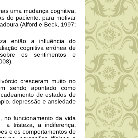
rmas uma mudança cognitiva,
s do paciente, para motivar
doura (Alford e Beck, 1997;
iza então a influência do
liação cognitiva errônea de
 sobre os sentimentos e
008).
l
vórcio cresceram muito no
 vem sendo apontado como
encadeamento de estados de
mplo, depressão e ansiedade
, no funcionamento da vida
tristeza, a indiferença,
ções e os comportamentos de